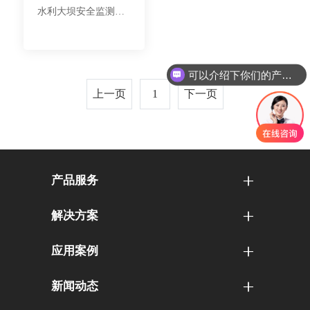
水利大坝安全监测综
合利用卫星技术，云
计算、大数据、物联
网、传感器等技术，
可以介绍下你们的产品么
实现水利大坝监测过
上一页
1
下一页
程自动化、应用智能
化、管理一体化、决
策科学化的建设目
标。系统通过实时感
知大坝各种环境、水
产品服务
文、结构、应力、渗
流等参数信息，计算
解决方案
分析大坝的整体稳定
情况，并对危险及时
应用案例
准确地报警，长期掌
控大坝的安全状况和
新闻动态
发展趋势，为安全管