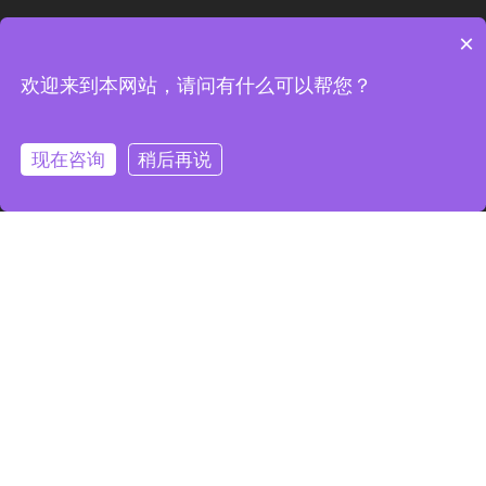
×
欢迎来到本网站，请问有什么可以帮您？
现在咨询
稍后再说
友情链接：
凌远时空淘宝店
Copyright ©